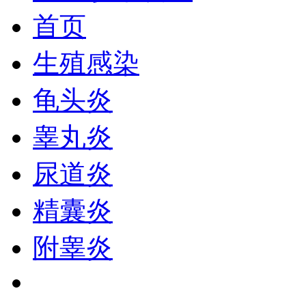
首页
生殖感染
龟头炎
睾丸炎
尿道炎
精囊炎
附睾炎