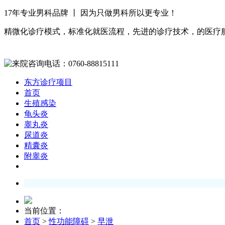
17年专业男科品牌 丨 因为只做男科所以更专业！
精微化诊疗模式，标准化就医流程，先进的诊疗技术，的医疗
东方诊疗项目
首页
生殖感染
龟头炎
睾丸炎
尿道炎
精囊炎
附睾炎
当前位置：
首页
>
性功能障碍
>
早泄