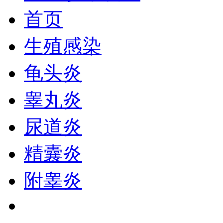
首页
生殖感染
龟头炎
睾丸炎
尿道炎
精囊炎
附睾炎