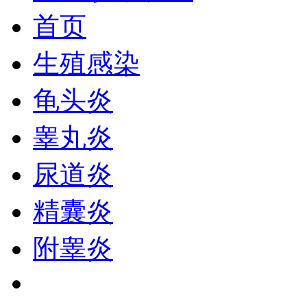
首页
生殖感染
龟头炎
睾丸炎
尿道炎
精囊炎
附睾炎