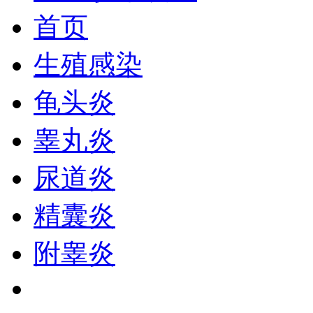
首页
生殖感染
龟头炎
睾丸炎
尿道炎
精囊炎
附睾炎