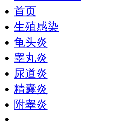
首页
生殖感染
龟头炎
睾丸炎
尿道炎
精囊炎
附睾炎