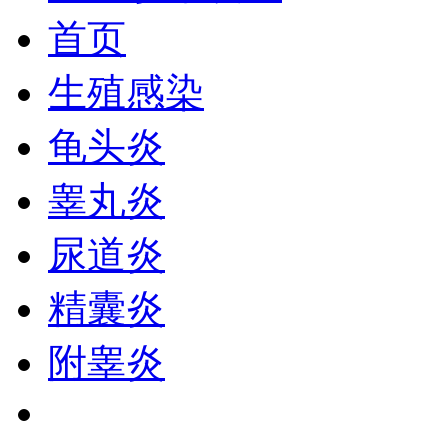
首页
生殖感染
龟头炎
睾丸炎
尿道炎
精囊炎
附睾炎