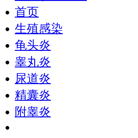
首页
生殖感染
龟头炎
睾丸炎
尿道炎
精囊炎
附睾炎