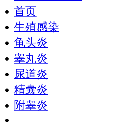
首页
生殖感染
龟头炎
睾丸炎
尿道炎
精囊炎
附睾炎