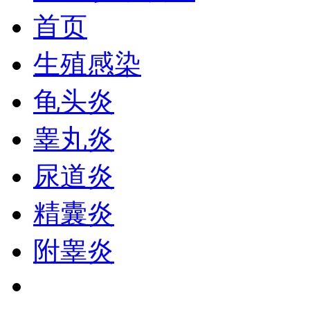
首页
生殖感染
龟头炎
睾丸炎
尿道炎
精囊炎
附睾炎