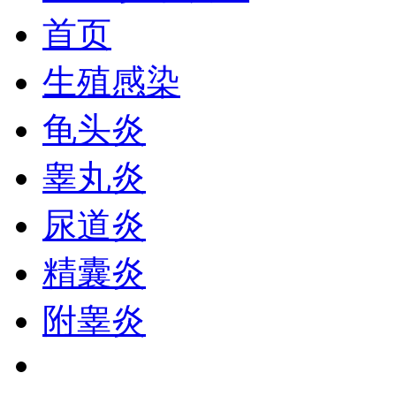
首页
生殖感染
龟头炎
睾丸炎
尿道炎
精囊炎
附睾炎