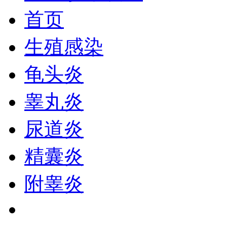
首页
生殖感染
龟头炎
睾丸炎
尿道炎
精囊炎
附睾炎