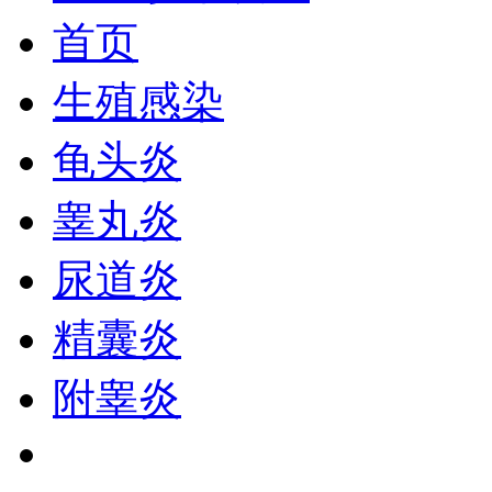
首页
生殖感染
龟头炎
睾丸炎
尿道炎
精囊炎
附睾炎