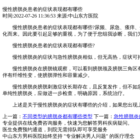
慢性膀胱炎患者的症状表现都有哪些
时间:2022-07-26 11:36:53 来源:中山东方医院
慢性膀胱炎患者的症状表现都有哪些?尿频、尿急、瘙痒、灼
化而来。因此要引起足够的重视，为了便于您组我诊断，我们
慢性膀胱炎患者的症状表现都有哪些?
慢性膀胱炎的症状与急性膀胱炎相似，但无高热，症状可持
慢性膀胱炎在膀胱镜观察，可以看到膀胱颈及膀胱三角区有
伴有纤维性变，使膀胱弹性和容量减少。
慢性膀胱炎膀胱刺激症状长期存在，且反复发作，但不如急
单纯性膀胱炎，应做进一步检查，明确原因，系统治疗。
上述是关于慢性膀胱炎的症状有哪些的介绍，如果您出现上
上一篇：
不同类型的膀胱炎都有哪些类型
下一篇：
急性膀胱炎
专业提供在线免费咨询服务，快速为您解答男科疾病疑问。
医生免费预约通道，到院无需排队即可享受服务
中山东方男科医院始终坚持 "专业解决男人问题" 的医疗理念