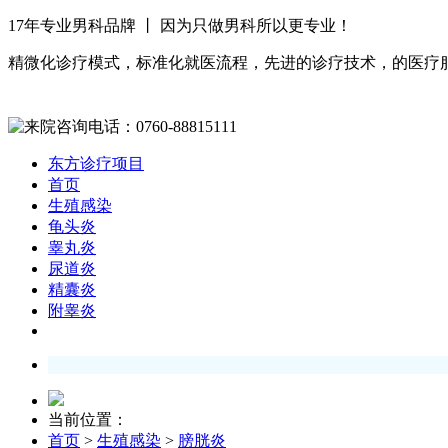
17年专业男科品牌 丨 因为只做男科所以更专业！
精微化诊疗模式，标准化就医流程，先进的诊疗技术，的医疗
东方诊疗项目
首页
生殖感染
龟头炎
睾丸炎
尿道炎
精囊炎
附睾炎
当前位置：
首页
>
生殖感染
>
膀胱炎