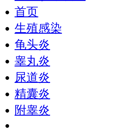
首页
生殖感染
龟头炎
睾丸炎
尿道炎
精囊炎
附睾炎