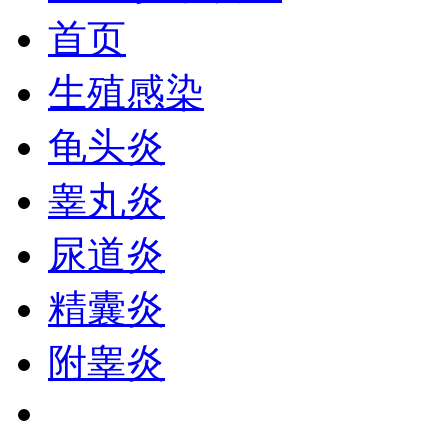
首页
生殖感染
龟头炎
睾丸炎
尿道炎
精囊炎
附睾炎