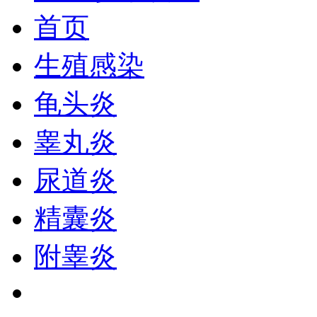
首页
生殖感染
龟头炎
睾丸炎
尿道炎
精囊炎
附睾炎