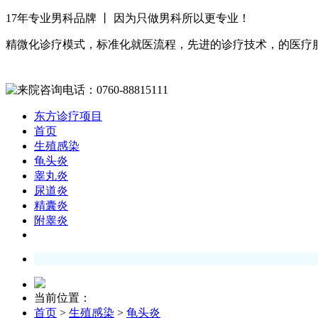
17年专业男科品牌 丨 因为只做男科所以更专业！
精微化诊疗模式，标准化就医流程，先进的诊疗技术，的医疗
东方诊疗项目
首页
生殖感染
龟头炎
睾丸炎
尿道炎
精囊炎
附睾炎
当前位置：
首页
>
生殖感染
>
龟头炎