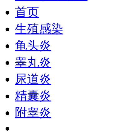
首页
生殖感染
龟头炎
睾丸炎
尿道炎
精囊炎
附睾炎