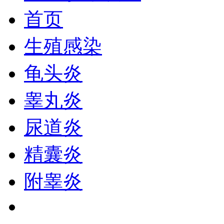
首页
生殖感染
龟头炎
睾丸炎
尿道炎
精囊炎
附睾炎